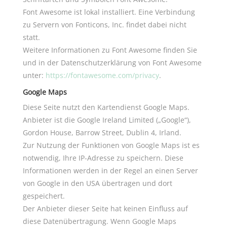
Kronenplatz 5
Font Awesome ist lokal installiert. Eine Verbindung
74321 Bietigheim-Bissingen
zu Servern von Fonticons, Inc. findet dabei nicht
statt.
Telefon
Weitere Informationen zu Font Awesome finden Sie
+49 7142 918430
und in der Datenschutzerklärung von Font Awesome
unter:
https://fontawesome.com/privacy
.
E-Mail
Google Maps
info@machold.de
Diese Seite nutzt den Kartendienst Google Maps.
Anbieter ist die Google Ireland Limited („Google“),
Folgen Sie uns
Gordon House, Barrow Street, Dublin 4, Irland.
Zur Nutzung der Funktionen von Google Maps ist es
notwendig, Ihre IP-Adresse zu speichern. Diese
Informationen werden in der Regel an einen Server
© 2026 Machold Informationstechnologie GmbH
von Google in den USA übertragen und dort
Datenschutz
Impressum
gespeichert.
Der Anbieter dieser Seite hat keinen Einfluss auf
diese Datenübertragung. Wenn Google Maps